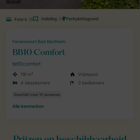
Indeling
2
Foto's
16
Ferienresort Bad Bentheim
BB10 Comfort
bb10comfort
119 m²
Vrijstaand
4 slaapkamers
3 badkamers
Alle
kenmerken