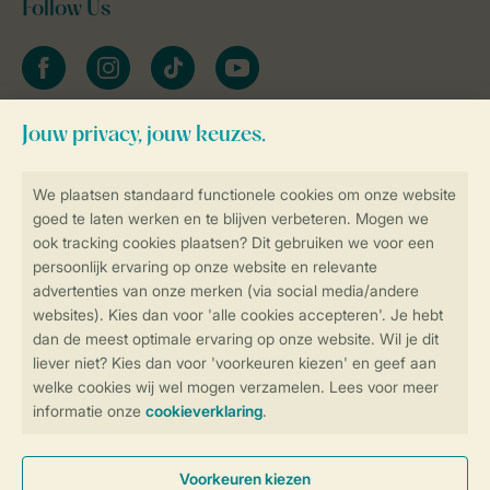
Follow Us
facebook
instagram
tiktok
youtube
Blijf op de hoogte
Veilig en snel online boeken
Veilige gegevensoverdracht
Veilige betaling
Controle over jouw gegevens &
privacy
Instellingen wijzigen