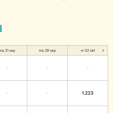
d
ma 21 sep
ma 28 sep
vr 02 okt
-
-
-
1.223
-
-