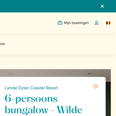
Mijn boekingen
Switc
Open de drop
Landal Dylan Coastal Resort
6-persoons
bungalow - Wilde