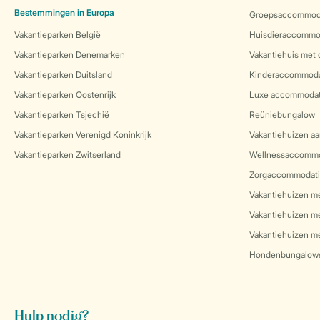
Bestemmingen in Europa
Groepsaccommod
Vakantieparken België
Huisdieraccommo
Vakantieparken Denemarken
Vakantiehuis met
Vakantieparken Duitsland
Kinderaccommoda
Vakantieparken Oostenrijk
Luxe accommodat
Vakantieparken Tsjechië
Reüniebungalow
Vakantieparken Verenigd Koninkrijk
Vakantiehuizen aa
Vakantieparken Zwitserland
Wellnessaccommo
Zorgaccommodati
Vakantiehuizen m
Vakantiehuizen m
Vakantiehuizen me
Hondenbungalow
Hulp nodig?