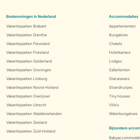
Bestemmingen in Nederland
Accommodaties
Vakantieparken Brabant
Appartementen
Vakantieparken Drenthe
Bungalows
Vakantieparken Flevoland
Chalets
Vakantieparken Friesland
Hotelkamers
Vakantieparken Gelderland
Lodges
Vakantieparken Groningen
Safaritenten
Vakantieparken Limburg
Stacaravans
Vakantieparken Noord-Holland
Strandhuisjes
Vakantieparken Overijssel
Tiny houses
Vakantieparken Utrecht
Villa's
Vakantieparken Waddeneilanden
Waterbungalows
Vakantieparken Zeeland
Bijzondere acco
Vakantieparken Zuid-Holland
Babyaccommodat