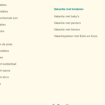
aties
Vakantie met kinderen
daties
Vakantie met baby's
 omheinde tuin
Vakantie met peuters
ties
Vakantie met tieners
ies
Vakantieparken met Bollo en Koos
n de piste
daties
es
et bubbelbad
et sauna
t airco
s