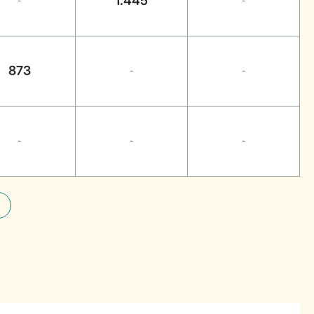
1.445
-
-
873
-
-
-
-
-