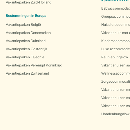
Vakantieparken Zuid-Holland
Babyaccommodat
Bestemmingen in Europa
Groepsaccommod
Vakantieparken België
Huisdieraccommo
Vakantieparken Denemarken
Vakantiehuis met
Vakantieparken Duitsland
Kinderaccommoda
Vakantieparken Oostenrijk
Luxe accommodat
Vakantieparken Tsjechië
Reüniebungalow
Vakantieparken Verenigd Koninkrijk
Vakantiehuizen aa
Vakantieparken Zwitserland
Wellnessaccommo
Zorgaccommodati
Vakantiehuizen m
Vakantiehuizen m
Vakantiehuizen me
Hondenbungalow