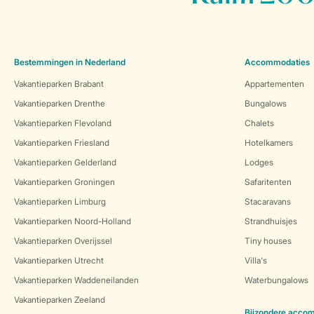
Bestemmingen in Nederland
Accommodaties
Vakantieparken Brabant
Appartementen
Vakantieparken Drenthe
Bungalows
Vakantieparken Flevoland
Chalets
Vakantieparken Friesland
Hotelkamers
Vakantieparken Gelderland
Lodges
Vakantieparken Groningen
Safaritenten
Vakantieparken Limburg
Stacaravans
Vakantieparken Noord-Holland
Strandhuisjes
Vakantieparken Overijssel
Tiny houses
Vakantieparken Utrecht
Villa's
Vakantieparken Waddeneilanden
Waterbungalows
Vakantieparken Zeeland
Bijzondere acco