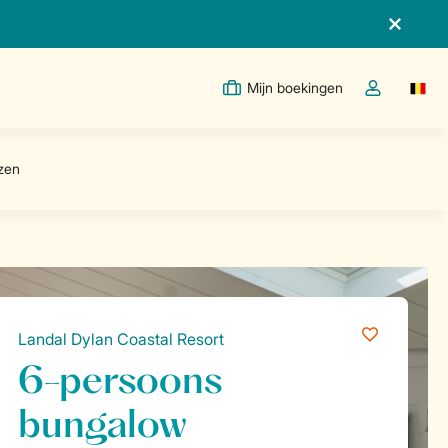
Mijn boekingen
Switc
Open de drop
Landal Dylan Coastal Resort
6-persoons
bungalow