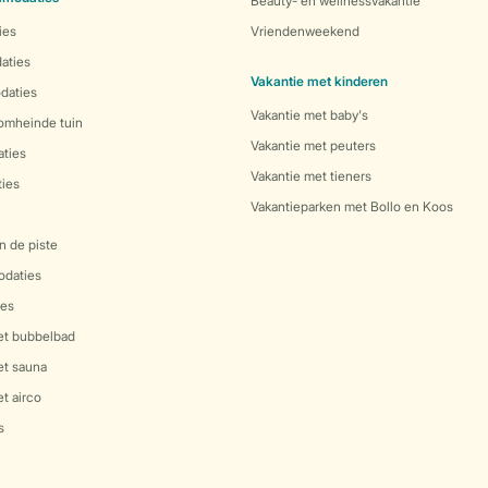
Beauty- en wellnessvakantie
ies
Vriendenweekend
aties
Vakantie met kinderen
daties
Vakantie met baby's
 omheinde tuin
Vakantie met peuters
ties
Vakantie met tieners
ies
Vakantieparken met Bollo en Koos
n de piste
daties
es
et bubbelbad
et sauna
t airco
s