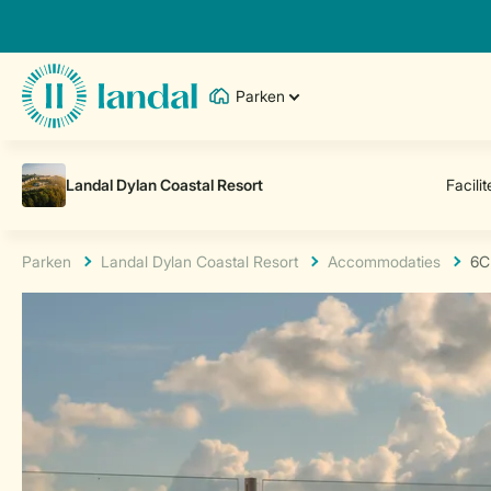
Parken
Parken
Landal Dylan Coastal Resort
Accommodaties
6C