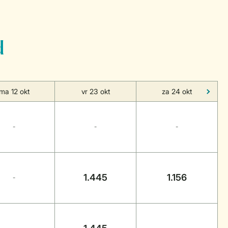
d
ma 12 okt
vr 23 okt
za 24 okt
-
-
-
1.445
1.156
-