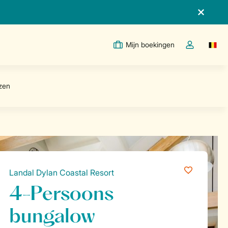
Mijn boekingen
Switc
Open de drop
Landal Dylan Coastal Resort
4-Persoons
bungalow