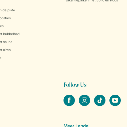
Vakantieparken met Bollo en Koos
n de piste
daties
es
et bubbelbad
et sauna
t airco
s
Follow Us
facebook
instagram
tiktok
youtube
Meer Landal