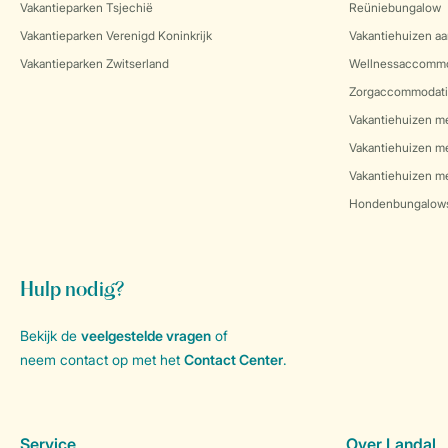
Vakantieparken Tsjechië
Reüniebungalow
Vakantieparken Verenigd Koninkrijk
Vakantiehuizen aa
Vakantieparken Zwitserland
Wellnessaccommo
Zorgaccommodati
Vakantiehuizen m
Vakantiehuizen m
Vakantiehuizen me
Hondenbungalow
Hulp nodig?
Bekijk de
veelgestelde vragen
of
neem contact op met het
Contact Center
.
Service
Over Landal