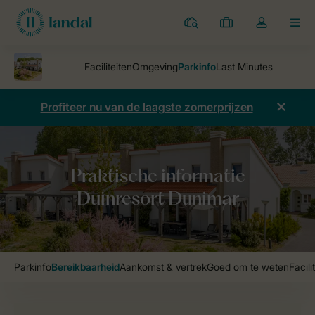
Parken
Mijn
Open
MEN
boekingen
de
dropdown
van
mijn
Profiteer nu van de laagste zomerprijzen
account