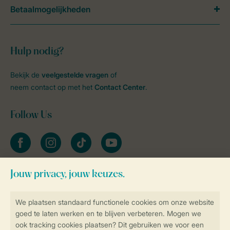
Betaalmogelijkheden
Hulp nodig?
Bekijk de
veelgestelde vragen
of
neem contact op met het
Contact Center
.
Follow Us
facebook
instagram
tiktok
youtube
Blijf op de hoogte
Veilig en snel online boeken