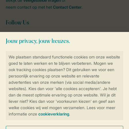
Bekijk de
veelgestelde vragen
of
neem contact op met het
Contact Center
.
Follow Us
facebook
instagram
tiktok
youtube
Blijf op de hoogte
Veilig en snel online boeken
Veilige gegevensoverdracht
Veilige betaling
Controle over jouw gegevens &