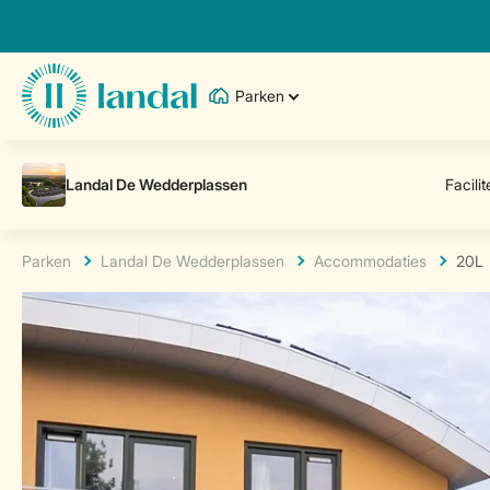
Parken
Parken
Landal De Wedderplassen
Accommodaties
20L