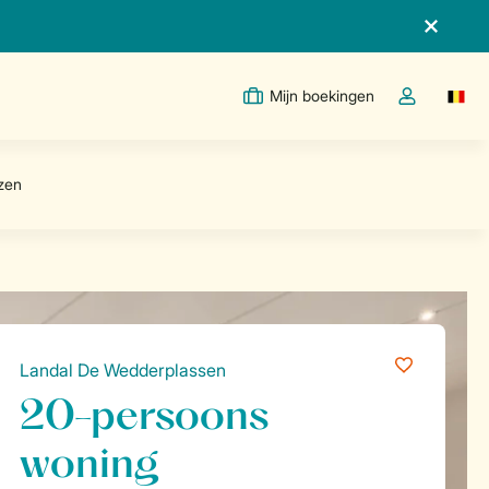
Mijn boekingen
Switc
Open de drop
Landal De Wedderplassen
20-persoons
woning