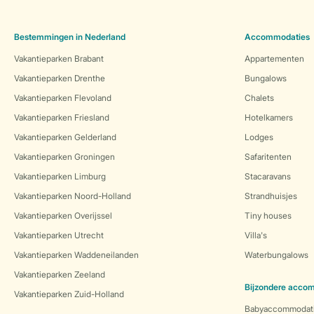
Bestemmingen in Nederland
Accommodaties
Vakantieparken Brabant
Appartementen
Vakantieparken Drenthe
Bungalows
Vakantieparken Flevoland
Chalets
Vakantieparken Friesland
Hotelkamers
Vakantieparken Gelderland
Lodges
Vakantieparken Groningen
Safaritenten
Vakantieparken Limburg
Stacaravans
Vakantieparken Noord-Holland
Strandhuisjes
Vakantieparken Overijssel
Tiny houses
Vakantieparken Utrecht
Villa's
Vakantieparken Waddeneilanden
Waterbungalows
Vakantieparken Zeeland
Bijzondere acco
Vakantieparken Zuid-Holland
Babyaccommodat