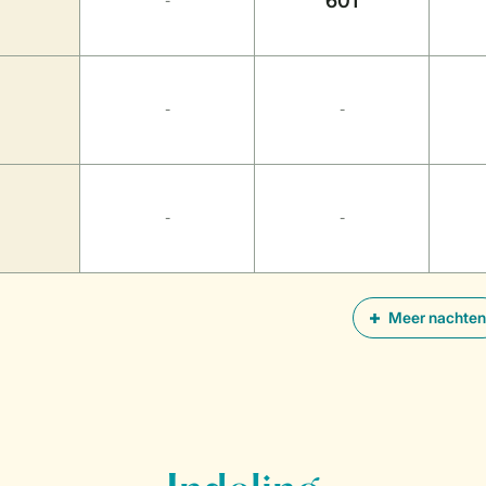
601
-
-
-
-
-
Meer nachten