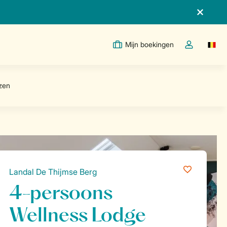
Mijn boekingen
Switc
Open de drop
Landal De Thijmse Berg
4-persoons
Wellness Lodge