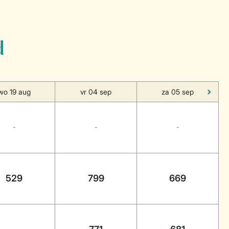
d
wo 19 aug
vr 04 sep
za 05 sep
-
-
-
529
799
669