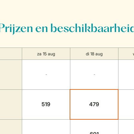
Prijzen en beschikbaarhei
za 15 aug
di 18 aug
-
-
519
479