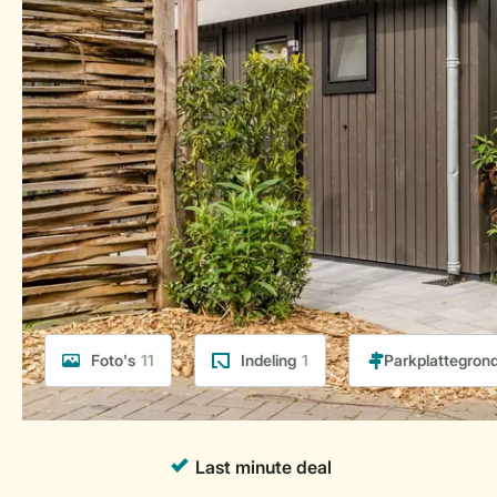
Foto's
11
Indeling
1