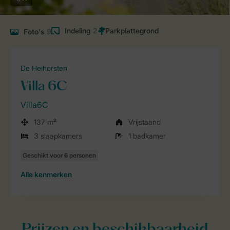
Indeling
2
Foto's
9
De Heihorsten
Villa 6C
Villa6C
137 m²
Vrijstaand
3 slaapkamers
1 badkamer
Alle
kenmerken