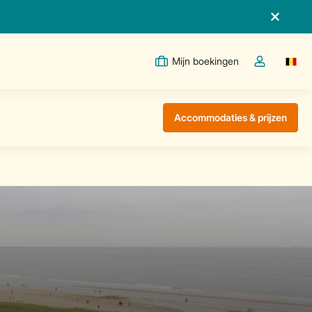
Mijn boekingen
Switc
Open de drop
Accommodaties & prijzen