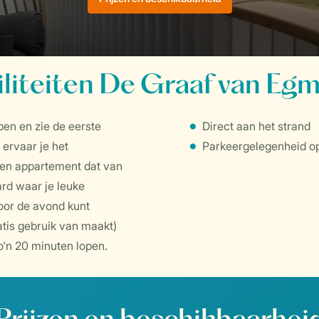
iliteiten De Graaf van Eg
pen en zie de eerste
Direct aan het strand
 ervaar je het
Parkeergelegenheid op
n een appartement dat van
ard waar je leuke
voor de avond kunt
atis gebruik van maakt)
o'n 20 minuten lopen.