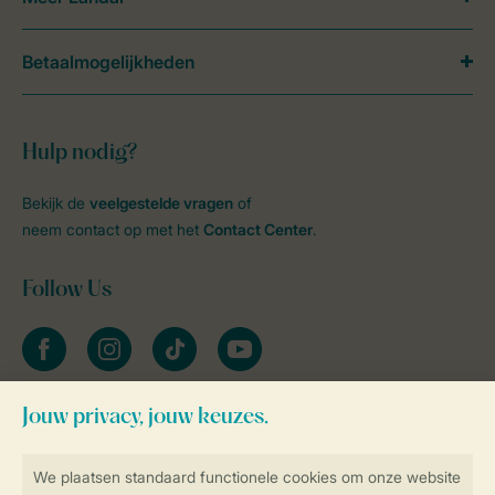
Betaalmogelijkheden
Hulp nodig?
Bekijk de
veelgestelde vragen
of
neem contact op met het
Contact Center
.
Follow Us
facebook
instagram
tiktok
youtube
Blijf op de hoogte