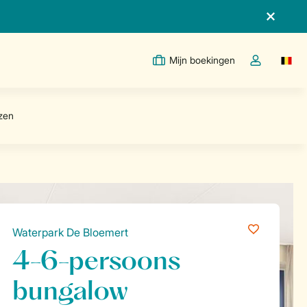
Mijn boekingen
Switc
Open de drop
Waterpark De Bloemert
4-6-persoons
bungalow