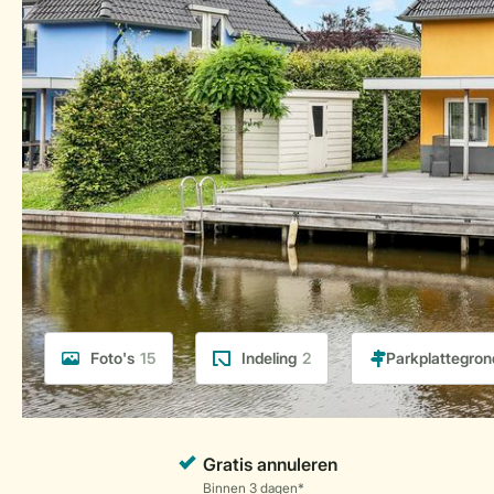
Foto's
15
Indeling
2