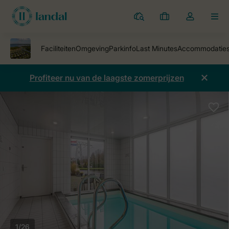
Parken
Mijn
Open
MEN
boekingen
de
dropdown
van
mijn
Profiteer nu van de laagste zomerprijzen
account
1/26