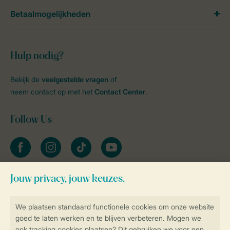
Betaalmogelijkheden
Hulp nodig?
Bekijk de
veelgestelde vragen
of
neem contact op met het
Contact Center
.
Follow Us
facebook
instagram
tiktok
youtube
Blijf op de hoogte
Veilig en snel online boeken