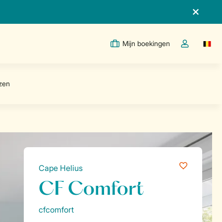
Mijn boekingen
Switc
Open de drop
Cape Helius
CF Comfort
cfcomfort