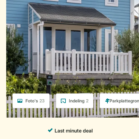
Foto's
23
Indeling
2