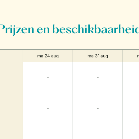
Prijzen en beschikbaarhei
ma 24 aug
ma 31 aug
-
-
-
-