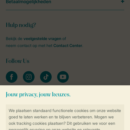
Betaalmogelijkheden
Hulp nodig?
Bekijk de
veelgestelde vragen
of
neem contact op met het
Contact Center
.
Follow Us
facebook
instagram
tiktok
youtube
Blijf op de hoogte
Veilig en snel online boeken