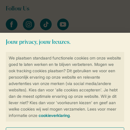
Follow Us
facebook
instagram
tiktok
youtube
Blijf op de hoogte
Veilig en snel online boeken
Veilige gegevensoverdracht
Veilige betaling
Controle over jouw gegevens &
privacy