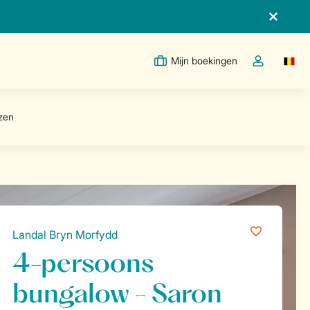
Mijn boekingen
Switc
Open de drop
Landal Bryn Morfydd
4-persoons
bungalow - Saron