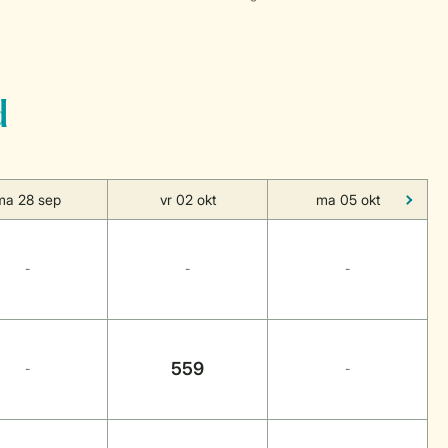
d
ma 28 sep
vr 02 okt
ma 05 okt
-
-
-
559
-
-