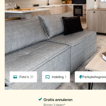
Foto's
21
Indeling
1