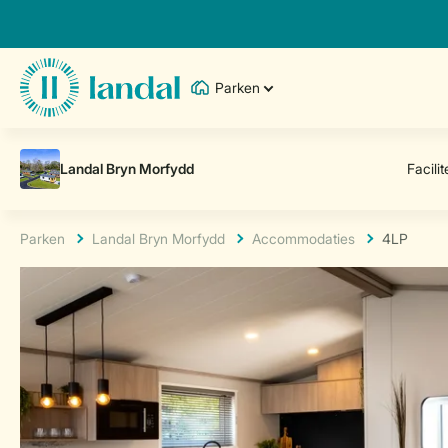
Parken
Parken
Landal Bryn Morfydd
Accommodaties
4LP