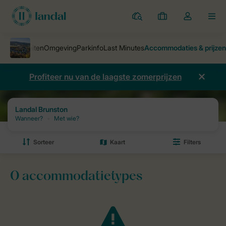
Parken
Mijn
Open
MEN
boekingen
de
dropdown
van
mijn
Profiteer nu van de laagste zomerprijzen
account
Parken
Landal Brunston
Prijzen en beschikbaarheid