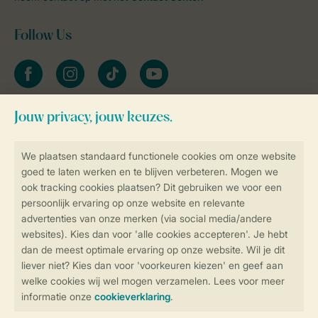
Follow Us
facebook
instagram
tiktok
youtube
Blijf op de hoogte
Veilig en snel online boeken
Veilige gegevensoverdracht
Veilige betaling
Controle over jouw gegevens &
privacy