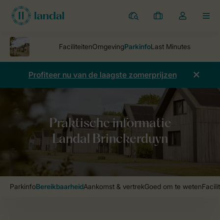
Parken
Mijn
Open
MEN
boekingen
de
dropdown
van
mijn
Profiteer nu van de laagste zomerprijzen
account