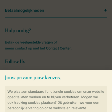
Betaalmogelijkheden
Hulp nodig?
Bekijk de
veelgestelde vragen
of
neem contact op met het
Contact Center
.
Follow Us
facebook
instagram
tiktok
youtube
Blijf op de hoogte