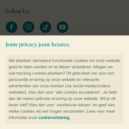
Follow Us
facebook
instagram
tiktok
youtube
Blijf op de hoogte
Veilig en snel online boeken
Veilige gegevensoverdracht
Veilige betaling
Controle over jouw gegevens &
privacy