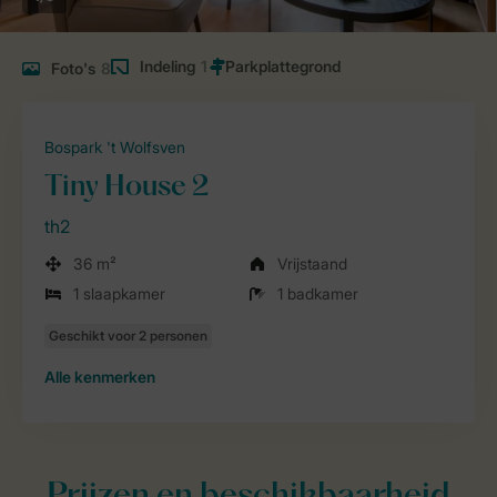
Indeling
1
Foto's
8
Bospark 't Wolfsven
Tiny House 2
th2
36 m²
Vrijstaand
1 slaapkamer
1 badkamer
Alle
kenmerken