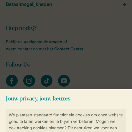
Betaalmogelijkheden
Hulp nodig?
Bekijk de
veelgestelde vragen
of
neem contact op met het
Contact Center
.
Follow Us
facebook
instagram
tiktok
youtube
Blijf op de hoogte
Veilig en snel online boeken