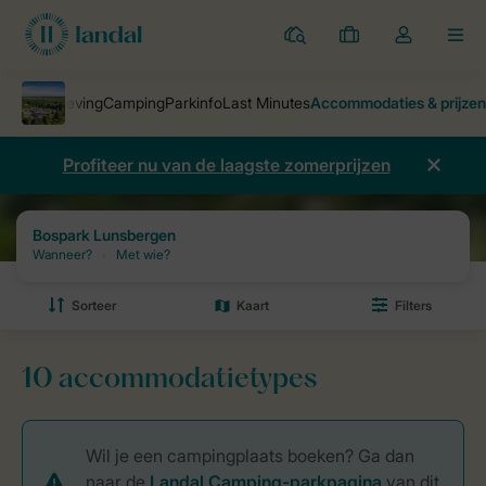
Parken
Mijn
Open
MEN
boekingen
de
dropdown
van
mijn
Profiteer nu van de laagste zomerprijzen
account
Parken
Bospark Lunsbergen
Prijzen en beschikbaarheid