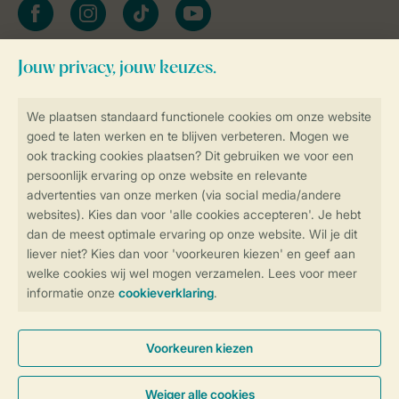
facebook
instagram
tiktok
youtube
Blijf op de hoogte
Veilig en snel online boeken
Veilige gegevensoverdracht
Veilige betaling
Controle over jouw gegevens &
privacy
Instellingen wijzigen