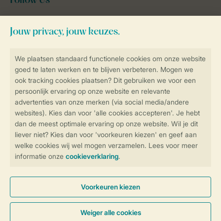
Follow Us
facebook
instagram
tiktok
youtube
Blijf op de hoogte
Veilig en snel online boeken
Veilige gegevensoverdracht
Veilige betaling
Controle over jouw gegevens &
privacy
Instellingen wijzigen