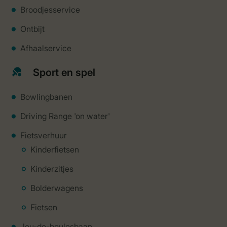
Broodjesservice
Ontbijt
Afhaalservice
Sport en spel
Bowlingbanen
Driving Range 'on water'
Fietsverhuur
Kinderfietsen
Kinderzitjes
Bolderwagens
Fietsen
Jeu-de-boulesbaan