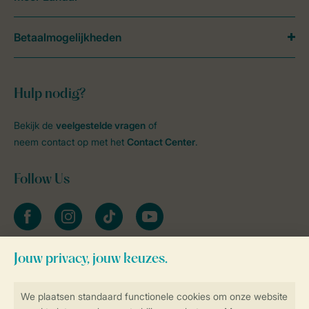
Betaalmogelijkheden
Hulp nodig?
Bekijk de
veelgestelde vragen
of
neem contact op met het
Contact Center
.
Follow Us
facebook
instagram
tiktok
youtube
Blijf op de hoogte