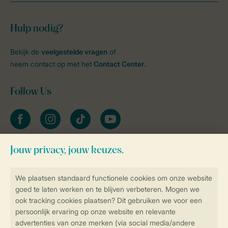
Hulp nodig?
Bekijk de
veelgestelde vragen
of
neem contact op met het
Contact Center
.
Follow Us
facebook
instagram
tiktok
youtube
Blijf op de hoogte
Veilig en snel online boeken
Veilige gegevensoverdracht