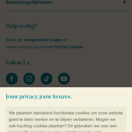
Betaalmogelijkheden
Hulp nodig?
Bekijk de
veelgestelde vragen
of
neem contact op met het
Contact Center
.
Follow Us
facebook
instagram
tiktok
youtube
Blijf op de hoogte
Veilig en snel online boeken