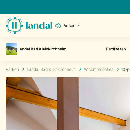
Parken
Parken
Landal Bad Kleinkirchheim
Accommodaties
10-p