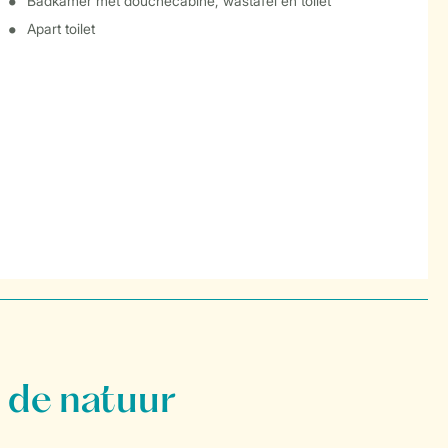
Badkamer met douchecabine, wastafel en toilet
Apart toilet
 de natuur