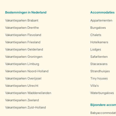
Bestemmingen in Nederland
Accommodaties
Vakantieparken Brabant
Appartementen
Vakantieparken Drenthe
Bungalows
Vakantieparken Flevoland
Chalets
Vakantieparken Friesland
Hotelkamers
Vakantieparken Gelderland
Lodges
Vakantieparken Groningen
Safaritenten
Vakantieparken Limburg
Stacaravans
Vakantieparken Noord-Holland
Strandhuisjes
Vakantieparken Overijssel
Tiny houses
Vakantieparken Utrecht
Villa's
Vakantieparken Waddeneilanden
Waterbungalows
Vakantieparken Zeeland
Bijzondere acco
Vakantieparken Zuid-Holland
Babyaccommodat