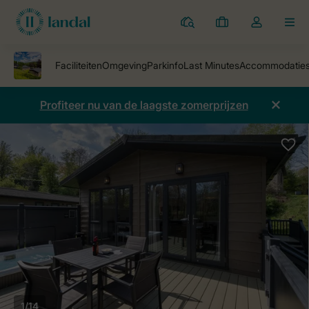
Parken
Mijn
Open
MEN
boekingen
de
dropdown
van
mijn
Profiteer nu van de laagste zomerprijzen
account
1/14