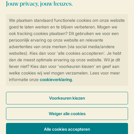
Blijf op de hoogte
Veilig en snel online boeken
Veilige gegevensoverdracht
Veilige betaling
Controle over jouw gegevens &
privacy
Instellingen wijzigen
Algemene Voorwaarden
Privacy Notice
Cookies en banners
Disclaimer
Toegankelijkheid
© 2026 Landal