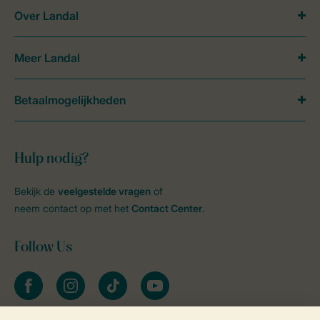
Over Landal
Meer Landal
Betaalmogelijkheden
Hulp nodig?
Bekijk de
veelgestelde vragen
of
neem contact op met het
Contact Center
.
Follow Us
facebook
instagram
tiktok
youtube