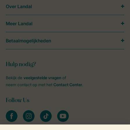
Over Landal
Meer Landal
Betaalmogelijkheden
Hulp nodig?
Bekijk de
veelgestelde vragen
of
neem contact op met het
Contact Center
.
Follow Us
facebook
instagram
tiktok
youtube