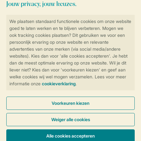
Blijf op de hoogte
Veilig en snel online boeken
Veilige gegevensoverdracht
Veilige betaling
Controle over jouw gegevens &
privacy
Instellingen wijzigen
Algemene Voorwaarden
Privacy Notice
Cookies en banners
Disclaimer
Toegankelijkheid
© 2026 Landal