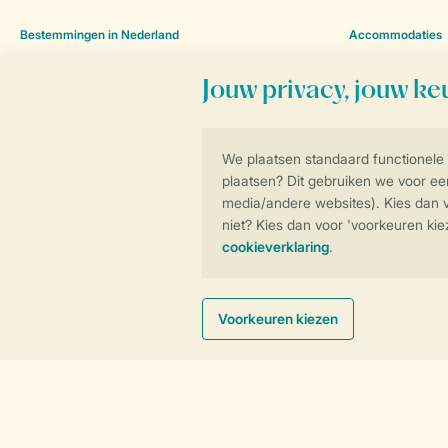
Bestemmingen in Nederland
Accommodaties
Vakantieparken Brabant
Appartementen
Vakantieparken Drenthe
Bungalows
Vakantieparken Flevoland
Chalets
Vakantieparken Friesland
Hotelkamers
Vakantieparken Gelderland
Lodges
Vakantieparken Groningen
Safaritenten
Vakantieparken Limburg
Stacaravans
Vakantieparken Noord-Holland
Strandhuisjes
Vakantieparken Overijssel
Tiny houses
Vakantieparken Utrecht
Villa's
Vakantieparken Waddeneilanden
Waterbungalows
Vakantieparken Zeeland
Bijzondere acco
Vakantieparken Zuid-Holland
Babyaccommodat
Bestemmingen in Europa