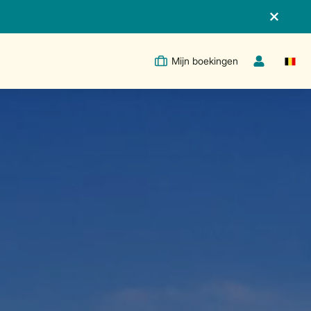
Mijn boekingen
Switc
Open de drop