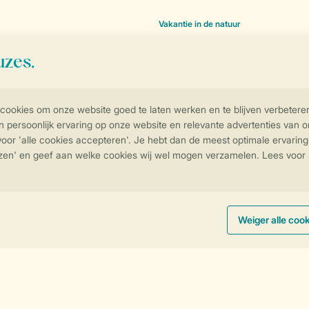
Vakantie in de natuur
Vakantie aan de kust
Vakantie in het bos
Vakantie aan het water
Vakantie aan zee
Vakantie in de bergen
Thema's
Glamping
Luxe vakantie
Wintervakantie
Romantische vakantie
Vakantie met de hond
mmodaties
Beauty- en wellnessvakantie
ies
Vriendenweekend