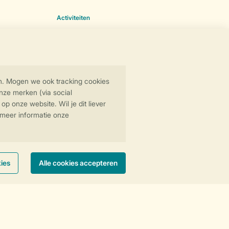
Activiteiten
Fietsen
Golf
Paardrijden
Padel
Wandelen
Wintersport
Zwemmen
Vakantie met kinderen
Kleuter
Tieners
Bollo
Activiteiten