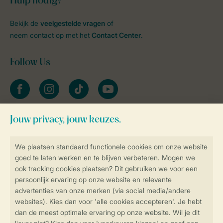
Hulp nodig?
Bekijk de
veelgestelde vragen
of
neem contact op met het
Contact Center
.
Follow Us
facebook
instagram
tiktok
youtube
Blijf op de hoogte
Veilig en snel online boeken
Veilige gegevensoverdracht
Veilige betaling