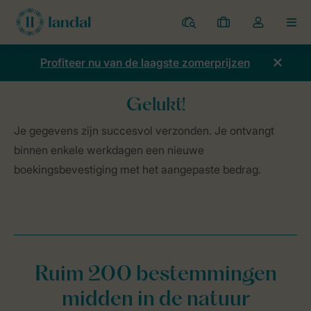
Parken
Mijn
Open
MEN
boekingen
de
dropdown
Profiteer nu van de laagste zomerprijzen
van
mijn
Gelukt!
account
Home
Kruidvat
Aanmeldformulier Kruidvat
bedankt
Je gegevens zijn succesvol verzonden. Je ontvangt
binnen enkele werkdagen een nieuwe
boekingsbevestiging met het aangepaste bedrag.
Ruim 200 bestemmingen
midden in de natuur