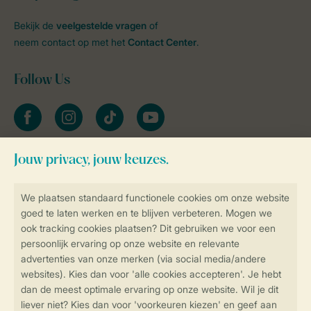
Bekijk de
veelgestelde vragen
of
neem contact op met het
Contact Center
.
Follow Us
facebook
instagram
tiktok
youtube
Blijf op de hoogte
Veilig en snel online boeken
Veilige gegevensoverdracht
Veilige betaling