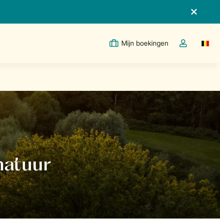
Mijn boekingen
Switc
Open de drop