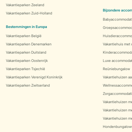
Vakantieparken Zeeland
Bijzondere acco
Vakantieparken Zuid-Holland
Babyaccommodat
Bestemmingen in Europa
Groepsaccommod
Vakantieparken België
Huisdieraccommo
Vakantieparken Denemarken
Vakantiehuis met
Vakantieparken Duitsland
Kinderaccommoda
Vakantieparken Oostenrijk
Luxe accommodat
Vakantieparken Tsjechië
Reüniebungalow
Vakantieparken Verenigd Koninkrijk
Vakantiehuizen aa
Vakantieparken Zwitserland
Wellnessaccommo
Zorgaccommodati
Vakantiehuizen m
Vakantiehuizen m
Vakantiehuizen me
Hondenbungalow