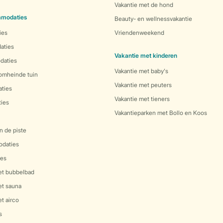
Vakantie met de hond
mmodaties
Beauty- en wellnessvakantie
ies
Vriendenweekend
aties
Vakantie met kinderen
daties
Vakantie met baby's
 omheinde tuin
Vakantie met peuters
ties
Vakantie met tieners
ies
Vakantieparken met Bollo en Koos
n de piste
daties
es
et bubbelbad
et sauna
t airco
s