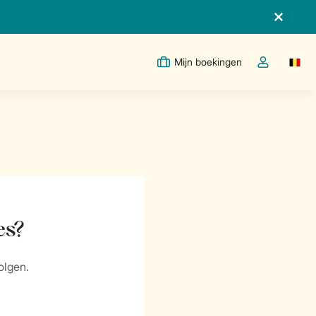
Mijn boekingen
Switc
Open de drop