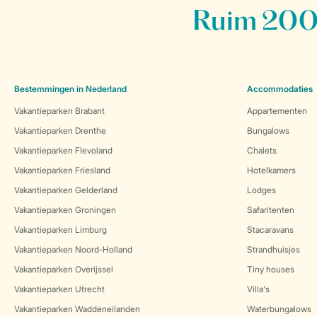
Ruim 200 
Bestemmingen in Nederland
Accommodaties
Vakantieparken Brabant
Appartementen
Vakantieparken Drenthe
Bungalows
Vakantieparken Flevoland
Chalets
Vakantieparken Friesland
Hotelkamers
Vakantieparken Gelderland
Lodges
Vakantieparken Groningen
Safaritenten
Vakantieparken Limburg
Stacaravans
Vakantieparken Noord-Holland
Strandhuisjes
Vakantieparken Overijssel
Tiny houses
Vakantieparken Utrecht
Villa's
Vakantieparken Waddeneilanden
Waterbungalows