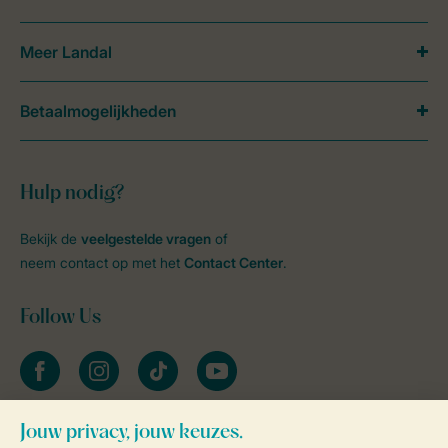
Meer Landal
Betaalmogelijkheden
Hulp nodig?
Bekijk de
veelgestelde vragen
of
neem contact op met het
Contact Center
.
Follow Us
facebook
instagram
tiktok
youtube
Blijf op de hoogte