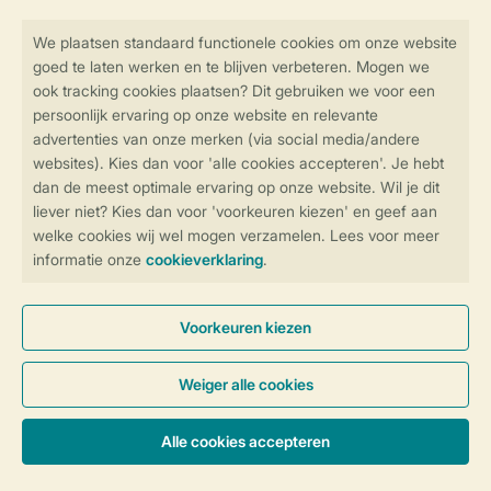
Veilig en snel online boeken
Veilige gegevensoverdracht
Veilige betaling
Controle over jouw gegevens &
privacy
Instellingen wijzigen
Algemene Voorwaarden
Privacy Notice
Cookies en banners
Disclaimer
Toegankelijkheid
© 2026 Landal