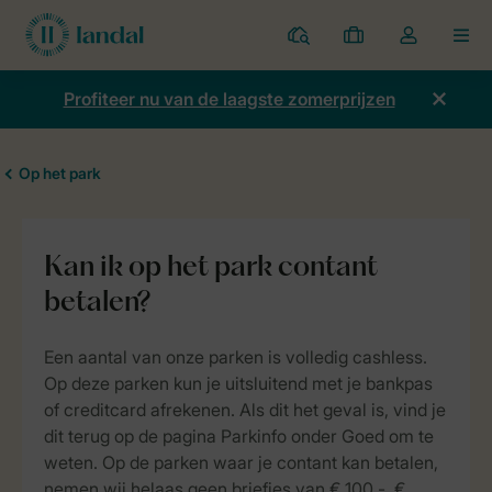
Parken
Mijn
Open
MEN
boekingen
de
dropdown
Profiteer nu van de laagste zomerprijzen
van
mijn
account