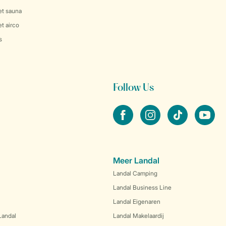
et sauna
t airco
s
Follow Us
facebook
instagram
tiktok
youtube
Meer Landal
Landal Camping
Landal Business Line
Landal Eigenaren
Landal
Landal Makelaardij