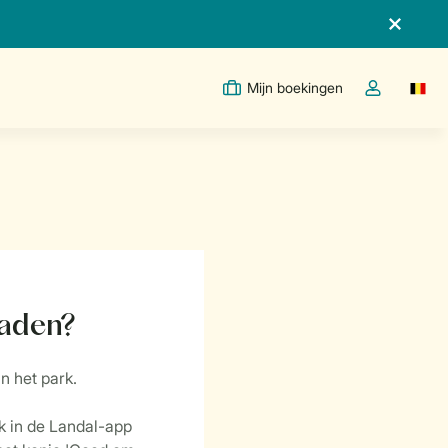
Mijn boekingen
Switc
Open de drop