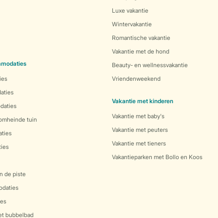
Luxe vakantie
Wintervakantie
Romantische vakantie
Vakantie met de hond
mmodaties
Beauty- en wellnessvakantie
ies
Vriendenweekend
aties
Vakantie met kinderen
daties
Vakantie met baby's
 omheinde tuin
Vakantie met peuters
ties
Vakantie met tieners
ies
Vakantieparken met Bollo en Koos
n de piste
daties
es
et bubbelbad