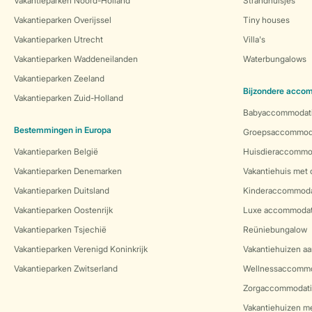
Vakantieparken Noord-Holland
Strandhuisjes
Vakantieparken Overijssel
Tiny houses
Vakantieparken Utrecht
Villa's
Vakantieparken Waddeneilanden
Waterbungalows
Vakantieparken Zeeland
Bijzondere acco
Vakantieparken Zuid-Holland
Babyaccommodat
Bestemmingen in Europa
Groepsaccommod
Vakantieparken België
Huisdieraccommo
Vakantieparken Denemarken
Vakantiehuis met
Vakantieparken Duitsland
Kinderaccommoda
Vakantieparken Oostenrijk
Luxe accommodat
Vakantieparken Tsjechië
Reüniebungalow
Vakantieparken Verenigd Koninkrijk
Vakantiehuizen aa
Vakantieparken Zwitserland
Wellnessaccommo
Zorgaccommodati
Vakantiehuizen m