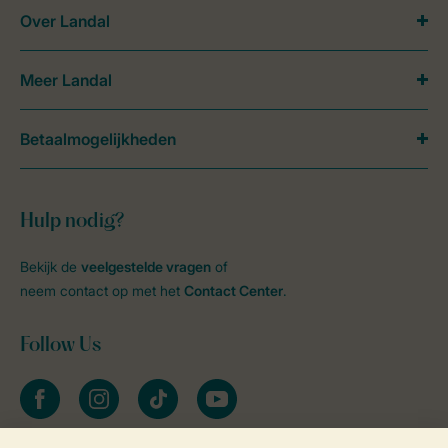
Over Landal
Meer Landal
Betaalmogelijkheden
Hulp nodig?
Bekijk de
veelgestelde vragen
of
neem contact op met het
Contact Center
.
Follow Us
facebook
instagram
tiktok
youtube