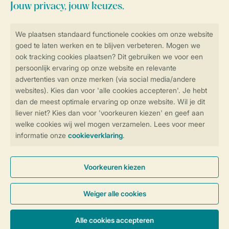
Blijf op de hoogte
Veilig en snel online boeken
Veilige gegevensoverdracht
Veilige betaling
Controle over jouw gegevens &
privacy
Instellingen wijzigen
Algemene Voorwaarden
Privacy Notice
Cookies en banners
Disclaimer
Toegankelijkheid
© 2026 Landal