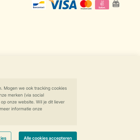
Veilige gegevensoverdracht
Veilige betaling
y
© 2026 Landal