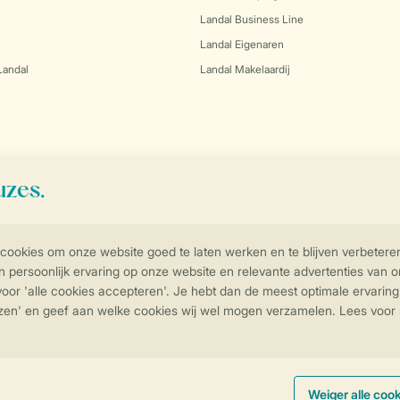
Landal Business Line
Landal Eigenaren
Landal
Landal Makelaardij
Controle over jouw gegevens & privac
Instellingen wijzigen
arden
Privacy Notice
Cookies en banners
Disclaimer
Toegankelijkheid