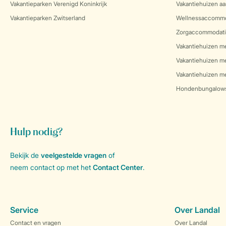
Vakantieparken Verenigd Koninkrijk
Vakantiehuizen aa
Vakantieparken Zwitserland
Wellnessaccommo
Zorgaccommodati
Vakantiehuizen m
Vakantiehuizen m
Vakantiehuizen me
Hondenbungalow
Hulp nodig?
Bekijk de
veelgestelde vragen
of
neem contact op met het
Contact Center
.
Service
Over Landal
Contact en vragen
Over Landal