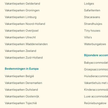
Vakantieparken Gelderland
Lodges
Vakantieparken Groningen
Safaritenten
Vakantieparken Limburg
Stacaravans
Vakantieparken Noord-Holland
Strandhuisjes
Vakantieparken Overijssel
Tiny houses
Vakantieparken Utrecht
Villa's
Vakantieparken Waddeneilanden
Waterbungalows
Vakantieparken Zeeland
Bijzondere acco
Vakantieparken Zuid-Holland
Babyaccommodat
Bestemmingen in Europa
Groepsaccommod
Vakantieparken België
Huisdieraccommo
Vakantieparken Denemarken
Vakantiehuis met
Vakantieparken Duitsland
Kinderaccommoda
Vakantieparken Oostenrijk
Luxe accommodat
Vakantieparken Tsjechië
Reüniebungalow