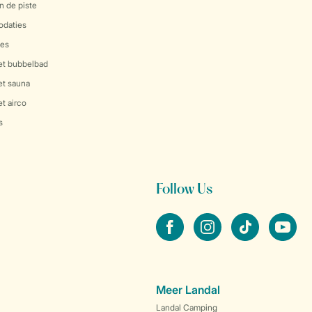
n de piste
daties
es
et bubbelbad
et sauna
t airco
s
Follow Us
facebook
instagram
tiktok
youtube
Meer Landal
Landal Camping