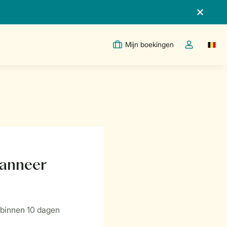
Mijn boekingen
Switc
Open de drop