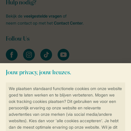
Hulp nodig?
Bekijk de
veelgestelde vragen
of
neem contact op met het
Contact Center
.
Follow Us
facebook
instagram
tiktok
youtube
Blijf op de hoogte
Veilig en snel online boeken
Veilige gegevensoverdracht
Veilige betaling