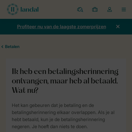
Parken
Mijn
Open
MEN
boekingen
de
dropdown
Profiteer nu van de laagste zomerprijzen
van
mijn
account