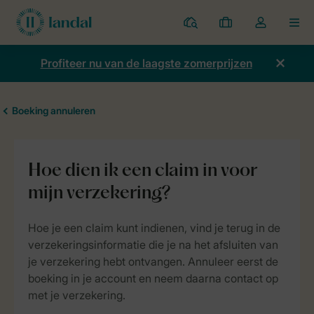
Parken
Mijn
Open
MEN
boekingen
de
dropdown
Profiteer nu van de laagste zomerprijzen
van
mijn
account