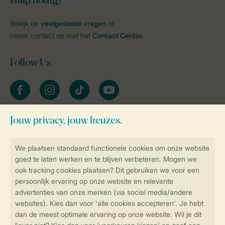
Hulp nodig?
Bekijk de
veelgestelde vragen
of
neem contact op met het
Contact Center
.
Follow Us
facebook
instagram
tiktok
youtube
Blijf op de hoogte
Veilig en snel online boeken
Veilige gegevensoverdracht
Veilige betaling