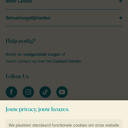
Meer Landal
Betaalmogelijkheden
Hulp nodig?
Bekijk de
veelgestelde vragen
of
neem contact op met het
Contact Center
.
Follow Us
facebook
instagram
tiktok
youtube
Blijf op de hoogte