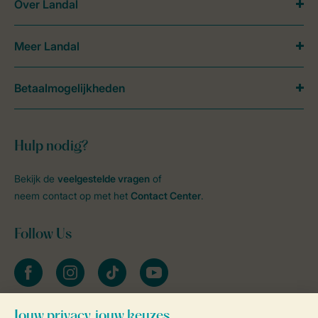
Over Landal
Meer Landal
Betaalmogelijkheden
Hulp nodig?
Bekijk de
veelgestelde vragen
of
neem contact op met het
Contact Center
.
Follow Us
facebook
instagram
tiktok
youtube