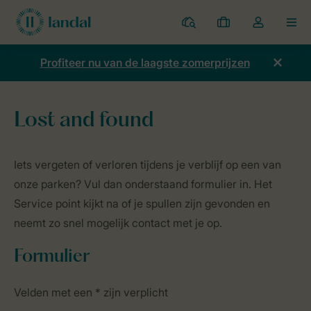
Parken
Mijn
Open
MEN
boekingen
de
dropdown
Profiteer nu van de laagste zomerprijzen
van
mijn
account
Lost and found
Home
Algemeen
Lost and found
Iets vergeten of verloren tijdens je verblijf op een van
onze parken? Vul dan onderstaand formulier in. Het
Service point kijkt na of je spullen zijn gevonden en
neemt zo snel mogelijk contact met je op.
Formulier
Velden met een * zijn verplicht