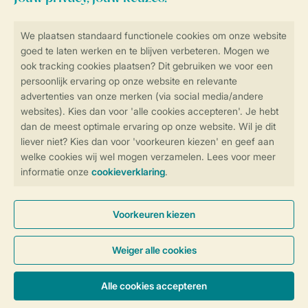
Blijf op de hoogte
Veilig en snel online boeken
Veilige gegevensoverdracht
Veilige betaling
Controle over jouw gegevens &
privacy
Instellingen wijzigen
Algemene Voorwaarden
Privacy Notice
Cookies en banners
Disclaimer
Toegankelijkheid
© 2026 Landal