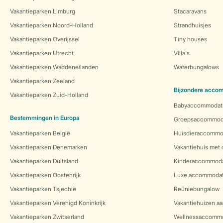
Vakantieparken Limburg
Stacaravans
Vakantieparken Noord-Holland
Strandhuisjes
Vakantieparken Overijssel
Tiny houses
Vakantieparken Utrecht
Villa's
Vakantieparken Waddeneilanden
Waterbungalows
Vakantieparken Zeeland
Bijzondere acco
Vakantieparken Zuid-Holland
Babyaccommodat
Bestemmingen in Europa
Groepsaccommod
Vakantieparken België
Huisdieraccommo
Vakantieparken Denemarken
Vakantiehuis met
Vakantieparken Duitsland
Kinderaccommoda
Vakantieparken Oostenrijk
Luxe accommodat
Vakantieparken Tsjechië
Reüniebungalow
Vakantieparken Verenigd Koninkrijk
Vakantiehuizen aa
Vakantieparken Zwitserland
Wellnessaccommo