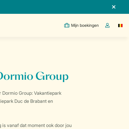
Mijn boekingen
Switc
Open de drop
 Dormio Group
r Dormio Group: Vakantiepark
tiepark Duc de Brabant en
g is vanaf dat moment ook door jou