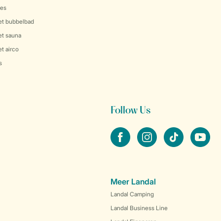
es
et bubbelbad
et sauna
t airco
s
Follow Us
facebook
instagram
tiktok
youtube
Meer Landal
Landal Camping
Landal Business Line