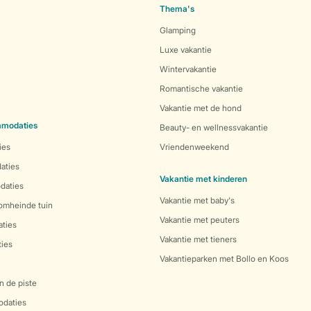
Thema's
Glamping
Luxe vakantie
Wintervakantie
Romantische vakantie
Vakantie met de hond
mmodaties
Beauty- en wellnessvakantie
ies
Vriendenweekend
aties
Vakantie met kinderen
daties
Vakantie met baby's
 omheinde tuin
Vakantie met peuters
ties
Vakantie met tieners
ies
Vakantieparken met Bollo en Koos
n de piste
daties