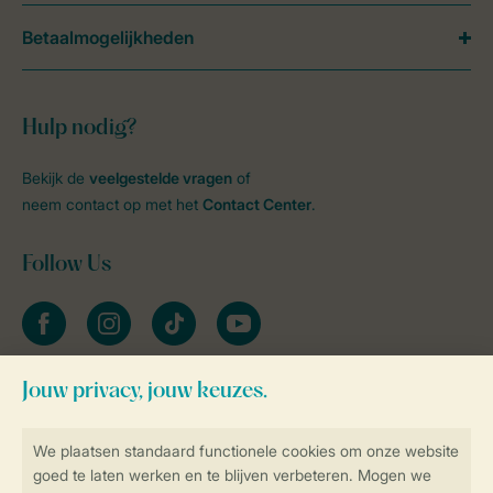
Betaalmogelijkheden
Hulp nodig?
Bekijk de
veelgestelde vragen
of
neem contact op met het
Contact Center
.
Follow Us
facebook
instagram
tiktok
youtube
Blijf op de hoogte