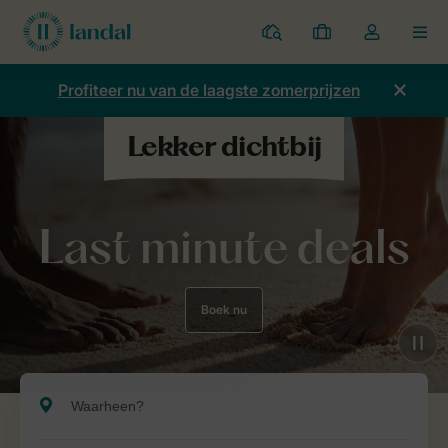
Parken
Mijn
Open
MEN
boekingen
de
dropdown
Profiteer nu van de laagste zomerprijzen
van
mijn
account
Last minute deals
Boek nu