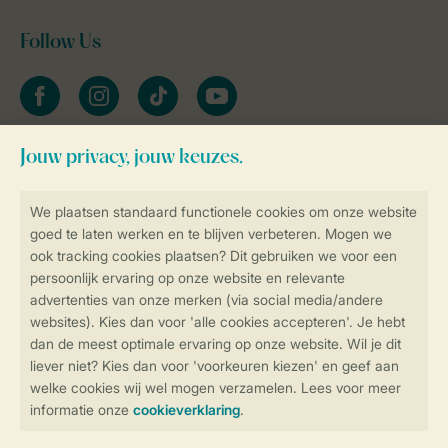
Follow Us
facebook
instagram
tiktok
youtube
Blijf op de hoogte
Veilig en snel online boeken
Veilige gegevensoverdracht
Veilige betaling
Controle over jouw gegevens &
privacy