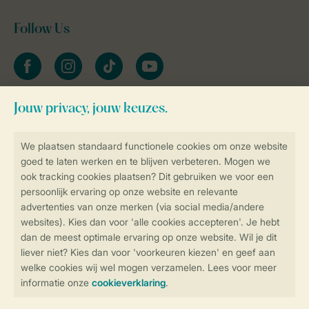
Follow Us
facebook
instagram
tiktok
youtube
Blijf op de hoogte
Veilig en snel online boeken
Veilige gegevensoverdracht
Veilige betaling
Controle over jouw gegevens &
privacy