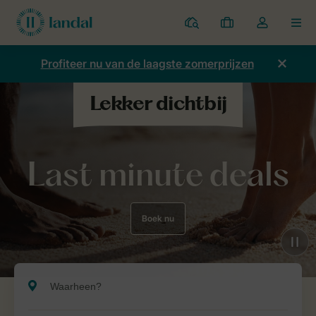
Parken
Mijn
Open
MEN
boekingen
de
dropdown
Profiteer nu van de laagste zomerprijzen
van
mijn
account
Last minute deals
Boek nu