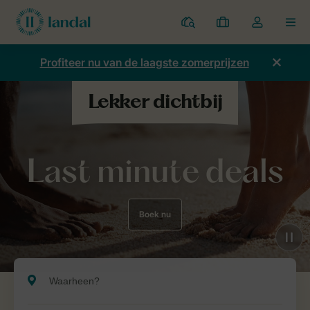
Parken
Mijn
Open
MEN
boekingen
de
dropdown
Profiteer nu van de laagste zomerprijzen
van
mijn
account
Last minute deals
Boek nu