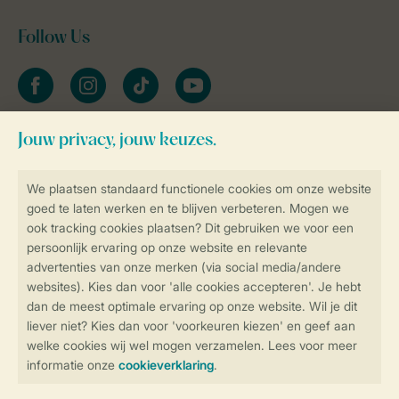
Follow Us
facebook
instagram
tiktok
youtube
Blijf op de hoogte
Veilig en snel online boeken
Veilige gegevensoverdracht
Veilige betaling
Controle over jouw gegevens &
privacy