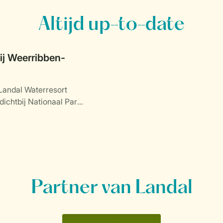
Altijd up-to-date
j Weerribben-
Landal Waterresort
dichtbij Nationaal Park
.
Partner van Landal