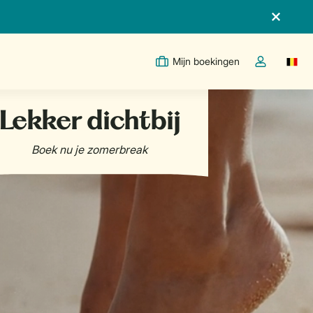
Mijn boekingen
Switc
Open de drop